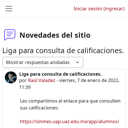
Saltar al contenido principal
Iniciar sesión (ingresar)
Pánel lateral
Novedades del sitio
Liga para consulta de calificaciones.
Modo de visualización
Liga para consulta de calificaciones.
Número de respuestas: 0
por
Raúl Valadez
-
viernes, 7 de enero de 2022,
11:39
Les compartimos el enlace para que consulten
sus calificaciones:
https://sinmes.uap.uaz.edu.mx/app/alumnos/