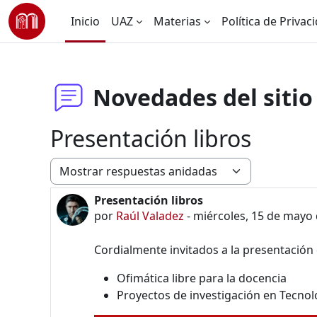
Saltar al contenido principal
Inicio
UAZ
Materias
Política de Privac
Novedades del sitio
Presentación libros
Modo de visualización
Presentación libros
Número de respuestas: 0
por
Raúl Valadez
-
miércoles, 15 de mayo 
Cordialmente invitados a la presentación d
Ofimática libre para la docencia
Proyectos de investigación en Tecnol