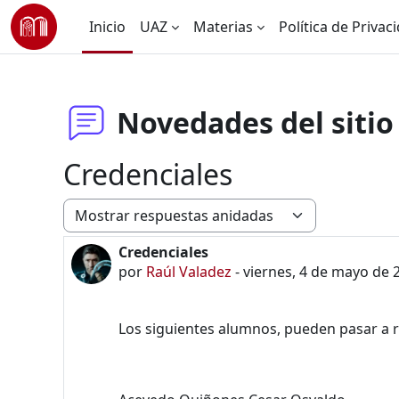
Saltar al contenido principal
Inicio
UAZ
Materias
Política de Privac
Novedades del sitio
Credenciales
Modo de visualización
Credenciales
Número de respuestas: 0
por
Raúl Valadez
-
viernes, 4 de mayo de 
Los siguientes alumnos, pueden pasar a r