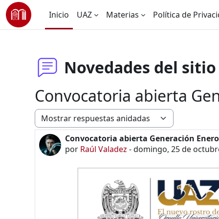
Saltar al contenido principal
Inicio
UAZ
Materias
Política de Privac
Novedades del sitio
Convocatoria abierta Ge
Modo de visualización
Convocatoria abierta Generación Enero
Número de respuestas: 0
por
Raúl Valadez
-
domingo, 25 de octubre