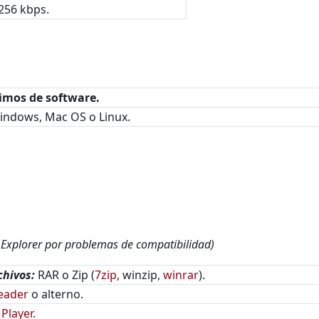
256 kbps.
imos de software.
ndows, Mac OS o Linux.
xplorer por problemas de compatibilidad)
hivos:
RAR o Zip (
7zip
, winzip,
winrar
).
eader
o alterno.
Player
.