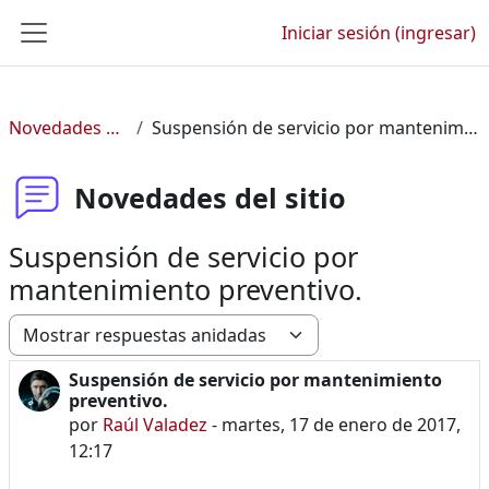
Saltar al contenido principal
Iniciar sesión (ingresar)
Pánel lateral
Novedades del sitio
Suspensión de servicio por mantenimiento preventivo.
Novedades del sitio
Suspensión de servicio por
mantenimiento preventivo.
Modo de visualización
Suspensión de servicio por mantenimiento
Número de respuestas: 0
preventivo.
por
Raúl Valadez
-
martes, 17 de enero de 2017,
12:17