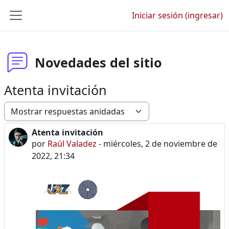
Saltar al contenido principal
Iniciar sesión (ingresar)
Pánel lateral
Novedades del sitio
Atenta invitación
Modo de visualización
Atenta invitación
Número de respuestas: 0
por
Raúl Valadez
-
miércoles, 2 de noviembre de
2022, 21:34