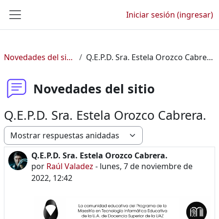
Saltar al contenido principal
Iniciar sesión (ingresar)
Pánel lateral
Novedades del sitio
Q.E.P.D. Sra. Estela Orozco Cabrera.
Novedades del sitio
Q.E.P.D. Sra. Estela Orozco Cabrera.
Modo de visualización
Q.E.P.D. Sra. Estela Orozco Cabrera.
Número de respuestas: 0
por
Raúl Valadez
-
lunes, 7 de noviembre de
2022, 12:42