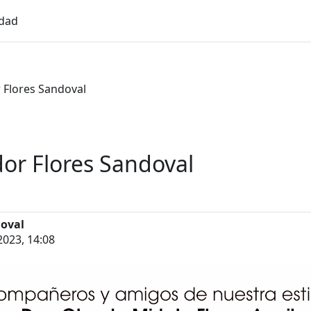
idad
r Flores Sandoval
dor Flores Sandoval
doval
2023, 14:08