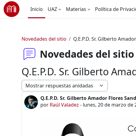
Saltar al contenido principal
Inicio
UAZ
Materias
Política de Privac
Novedades del sitio
Q.E.P.D. Sr. Gilberto Amado
Novedades del sitio
Q.E.P.D. Sr. Gilberto Ama
Modo de visualización
Q.E.P.D. Sr. Gilberto Amador Flores San
Número de respuestas: 0
por
Raúl Valadez
-
lunes, 20 de marzo de 