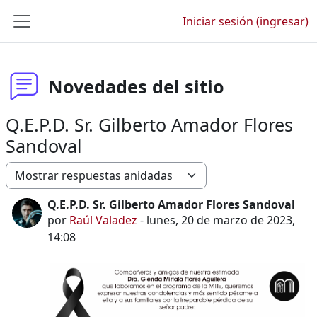
Saltar al contenido principal
Iniciar sesión (ingresar)
Pánel lateral
Novedades del sitio
Q.E.P.D. Sr. Gilberto Amador Flores
Sandoval
Modo de visualización
Q.E.P.D. Sr. Gilberto Amador Flores Sandoval
Número de respuestas: 0
por
Raúl Valadez
-
lunes, 20 de marzo de 2023,
14:08