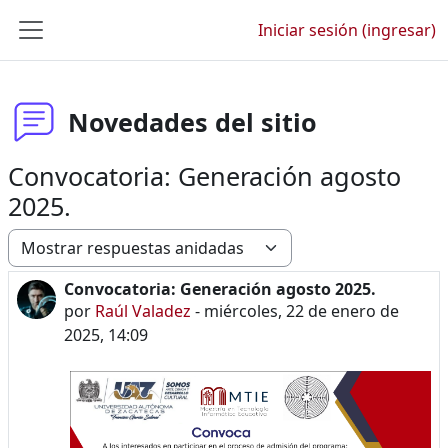
Saltar al contenido principal
Iniciar sesión (ingresar)
Pánel lateral
Novedades del sitio
Convocatoria: Generación agosto
2025.
Modo de visualización
Convocatoria: Generación agosto 2025.
Número de respuestas: 0
por
Raúl Valadez
-
miércoles, 22 de enero de
2025, 14:09