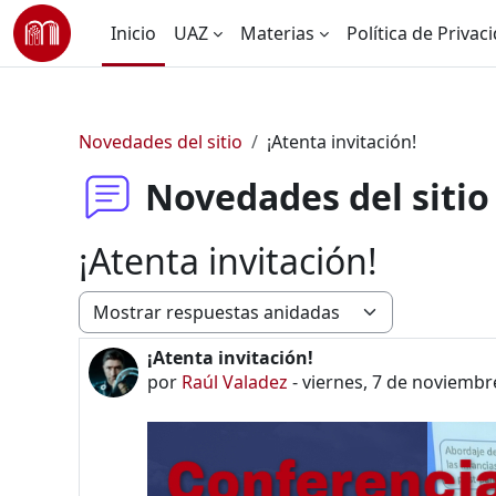
Saltar al contenido principal
Inicio
UAZ
Materias
Política de Privac
Novedades del sitio
¡Atenta invitación!
Novedades del sitio
¡Atenta invitación!
Modo de visualización
¡Atenta invitación!
Número de respuestas: 0
por
Raúl Valadez
-
viernes, 7 de noviembr