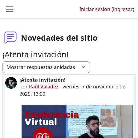
Saltar al contenido principal
Iniciar sesión (ingresar)
Pánel lateral
Novedades del sitio
¡Atenta invitación!
Modo de visualización
¡Atenta invitación!
Número de respuestas: 0
por
Raúl Valadez
-
viernes, 7 de noviembre de
2025, 13:09