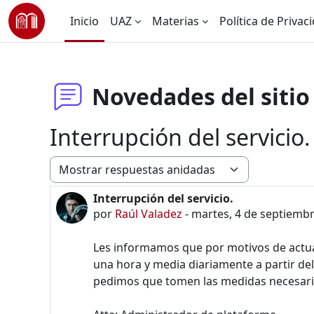
Saltar al contenido principal
Inicio
UAZ
Materias
Política de Privac
Novedades del sitio
Interrupción del servicio.
Modo de visualización
Interrupción del servicio.
Número de respuestas: 0
por
Raúl Valadez
-
martes, 4 de septiembr
Les informamos que por motivos de actua
una hora y media diariamente a partir del
pedimos que tomen las medidas necesarias