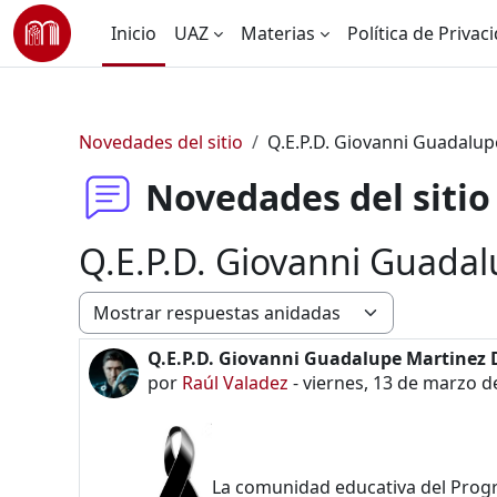
Saltar al contenido principal
Inicio
UAZ
Materias
Política de Privac
Novedades del sitio
Q.E.P.D. Giovanni Guadalup
Novedades del sitio
Q.E.P.D. Giovanni Guada
Modo de visualización
Q.E.P.D. Giovanni Guadalupe Martinez 
Número de respuestas: 0
por
Raúl Valadez
-
viernes, 13 de marzo d
La comunidad educativa del Progra