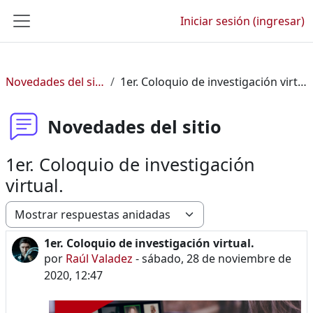
Saltar al contenido principal
Iniciar sesión (ingresar)
Pánel lateral
Novedades del sitio
1er. Coloquio de investigación virtual.
Novedades del sitio
1er. Coloquio de investigación
virtual.
Modo de visualización
1er. Coloquio de investigación virtual.
Número de respuestas: 0
por
Raúl Valadez
-
sábado, 28 de noviembre de
2020, 12:47