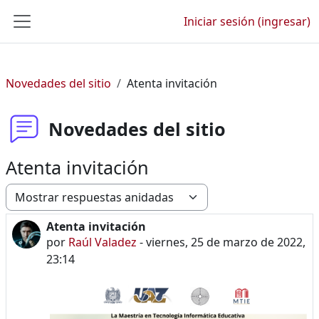
Saltar al contenido principal
Iniciar sesión (ingresar)
Pánel lateral
Novedades del sitio
Atenta invitación
Novedades del sitio
Atenta invitación
Modo de visualización
Atenta invitación
Número de respuestas: 0
por
Raúl Valadez
-
viernes, 25 de marzo de 2022,
23:14