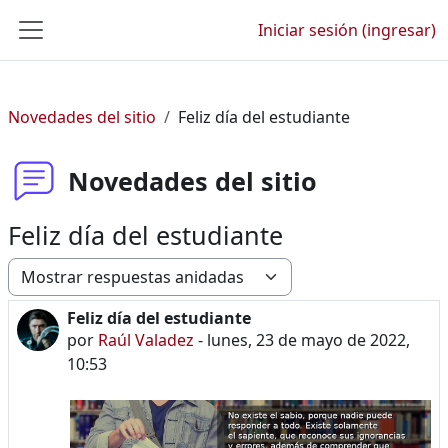
Saltar al contenido principal
Iniciar sesión (ingresar)
Pánel lateral
Novedades del sitio
Feliz día del estudiante
Novedades del sitio
Feliz día del estudiante
Modo de visualización
Feliz día del estudiante
Número de respuestas: 0
por
Raúl Valadez
-
lunes, 23 de mayo de 2022,
10:53