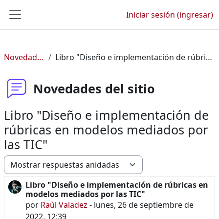
Saltar al contenido principal
Iniciar sesión (ingresar)
Pánel lateral
Novedades del sitio
Libro "Diseño e implementación de rúbricas en modelos mediados por las TIC"
Novedades del sitio
Libro "Diseño e implementación de
rúbricas en modelos mediados por
las TIC"
Modo de visualización
Libro "Diseño e implementación de rúbricas en
Número de respuestas: 0
modelos mediados por las TIC"
por
Raúl Valadez
-
lunes, 26 de septiembre de
2022, 12:39