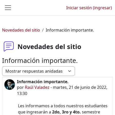
Saltar al contenido principal
Iniciar sesión (ingresar)
Pánel lateral
Novedades del sitio
Información importante.
Novedades del sitio
Información importante.
Modo de visualización
Información importante.
Número de respuestas: 0
por
Raúl Valadez
-
martes, 21 de junio de 2022,
13:30
Les informamos a todos nuestros estudiantes
que ingresarán a
2do, 3ro y 4to.
semestre