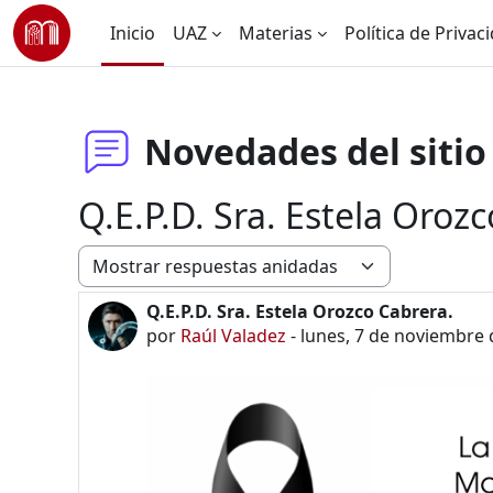
Saltar al contenido principal
Inicio
UAZ
Materias
Política de Privac
Novedades del sitio
Q.E.P.D. Sra. Estela Oroz
Modo de visualización
Q.E.P.D. Sra. Estela Orozco Cabrera.
Número de respuestas: 0
por
Raúl Valadez
-
lunes, 7 de noviembre 