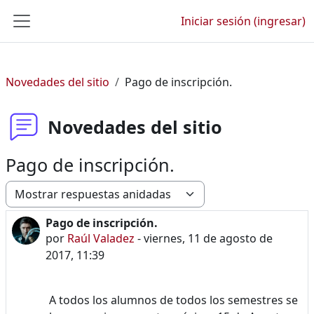
Saltar al contenido principal
Iniciar sesión (ingresar)
Pánel lateral
Novedades del sitio
Pago de inscripción.
Novedades del sitio
Pago de inscripción.
Modo de visualización
Pago de inscripción.
Número de respuestas: 0
por
Raúl Valadez
-
viernes, 11 de agosto de
2017, 11:39
A todos los alumnos de todos los semestres se