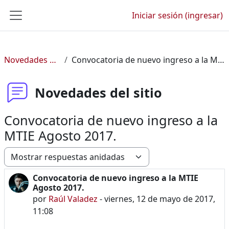
Saltar al contenido principal
Iniciar sesión (ingresar)
Pánel lateral
Novedades del sitio
Convocatoria de nuevo ingreso a la MTIE Agosto 2017.
Novedades del sitio
Convocatoria de nuevo ingreso a la
MTIE Agosto 2017.
Modo de visualización
Convocatoria de nuevo ingreso a la MTIE
Número de respuestas: 0
Agosto 2017.
por
Raúl Valadez
-
viernes, 12 de mayo de 2017,
11:08