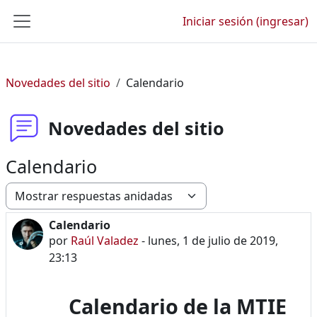
Saltar al contenido principal
Iniciar sesión (ingresar)
Pánel lateral
Novedades del sitio
Calendario
Novedades del sitio
Calendario
Modo de visualización
Calendario
Número de respuestas: 0
por
Raúl Valadez
-
lunes, 1 de julio de 2019,
23:13
Calendario de la MTIE