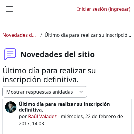
Saltar al contenido principal
Iniciar sesión (ingresar)
Pánel lateral
Novedades del sitio
Último día para realizar su inscripción definitiva.
Novedades del sitio
Último día para realizar su
inscripción definitiva.
Modo de visualización
Último día para realizar su inscripción
Número de respuestas: 0
definitiva.
por
Raúl Valadez
-
miércoles, 22 de febrero de
2017, 14:03