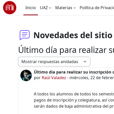
Saltar al contenido principal
Inicio
UAZ
Materias
Política de Privac
Novedades del sitio
Último día para realizar s
Modo de visualización
Último día para realizar su inscripción d
Número de respuestas: 0
por
Raúl Valadez
-
miércoles, 22 de febrer
A todos los alumnos de todos los semestr
pagos de inscripción y colegiatura, así c
serán dados de baja administrativa del p