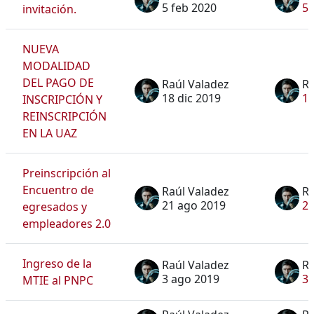
5 feb 2020
5 
invitación.
NUEVA
MODALIDAD
DEL PAGO DE
Raúl Valadez
Ra
18 dic 2019
18
INSCRIPCIÓN Y
REINSCRIPCIÓN
EN LA UAZ
Preinscripción al
Encuentro de
Raúl Valadez
Ra
21 ago 2019
21
egresados y
empleadores 2.0
Ingreso de la
Raúl Valadez
Ra
3 ago 2019
3 
MTIE al PNPC