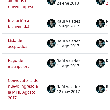
alumnos de
24 ene 2018
24
nuevo ingreso
Invitación a
Raúl Valadez
Ra
15 ago 2017
15
bienvenida!
Lista de
Raúl Valadez
Ra
11 ago 2017
11
aceptados.
Pago de
Raúl Valadez
Ra
11 ago 2017
11
inscripción.
Convocatoria de
nuevo ingreso a
Raúl Valadez
Ra
12 may 2017
1
la MTIE Agosto
2017.