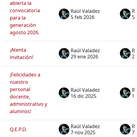
abierta la
convocatoria
Raúl Valadez
Ra
5 feb 2026
5 
para la
generación
agosto 2026.
¡Atenta
Raúl Valadez
Ra
29 ene 2026
29
invitación!
¡Felicidades a
nuestro
personal
Raúl Valadez
Ra
16 dic 2025
16
docente,
administrativo y
alumnos!
Raúl Valadez
Ra
Q.E.P.D.
7 nov 2025
7 