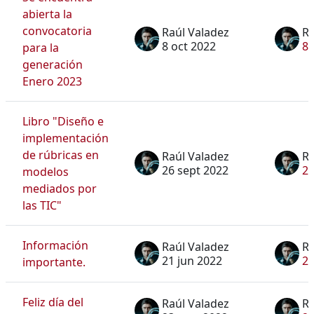
abierta la
convocatoria
Raúl Valadez
Ra
8 oct 2022
8 
para la
generación
Enero 2023
Libro "Diseño e
implementación
de rúbricas en
Raúl Valadez
Ra
26 sept 2022
26
modelos
mediados por
las TIC"
Información
Raúl Valadez
Ra
21 jun 2022
21
importante.
Feliz día del
Raúl Valadez
Ra