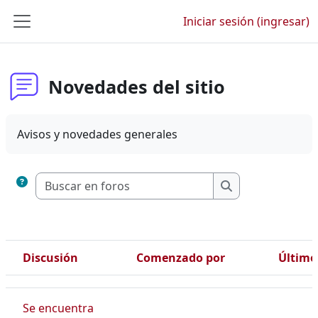
Saltar al contenido principal
Iniciar sesión (ingresar)
Pánel lateral
Novedades del sitio
Avisos y novedades generales
Buscar en foros
Buscar en foros
Discusión
Comenzado por
Último
Estatus
Lista de discusiones. Mostrando 74 de 74 discusiones
Se encuentra