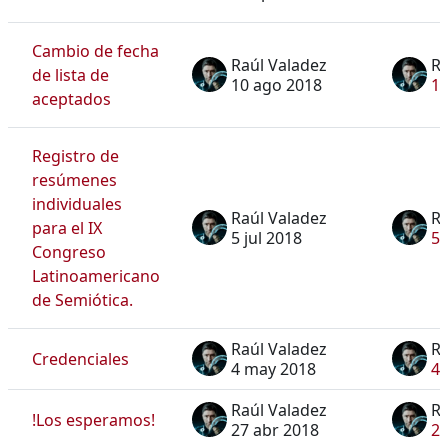
Cambio de fecha
Raúl Valadez
Ra
de lista de
10 ago 2018
10
aceptados
Registro de
resúmenes
individuales
Raúl Valadez
Ra
para el IX
5 jul 2018
5 
Congreso
Latinoamericano
de Semiótica.
Raúl Valadez
Ra
Credenciales
4 may 2018
4 
Raúl Valadez
Ra
!Los esperamos!
27 abr 2018
27