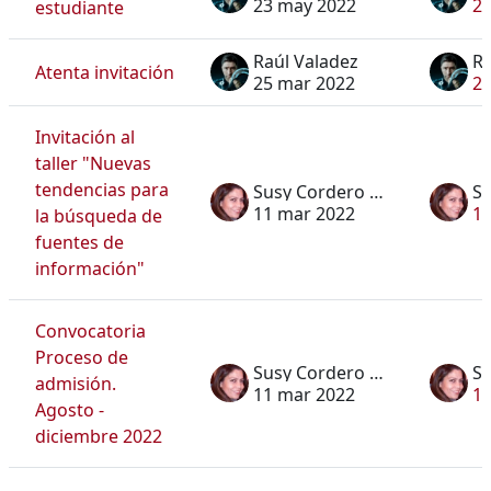
23 may 2022
2
estudiante
Raúl Valadez
Ra
Atenta invitación
25 mar 2022
25
Invitación al
taller "Nuevas
tendencias para
Susy Cordero Dávila
11 mar 2022
11
la búsqueda de
fuentes de
información"
Convocatoria
Proceso de
Susy Cordero Dávila
admisión.
11 mar 2022
11
Agosto -
diciembre 2022