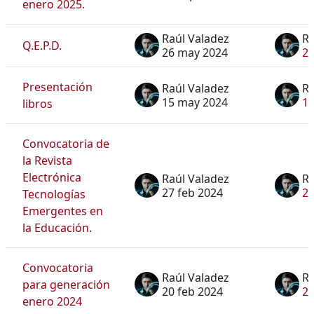
enero 2025.
Raúl Valadez
Ra
Q.E.P.D.
26 may 2024
2
Presentación
Raúl Valadez
Ra
15 may 2024
1
libros
Convocatoria de
la Revista
Electrónica
Raúl Valadez
Ra
27 feb 2024
27
Tecnologías
Emergentes en
la Educación.
Convocatoria
Raúl Valadez
Ra
para generación
20 feb 2024
20
enero 2024