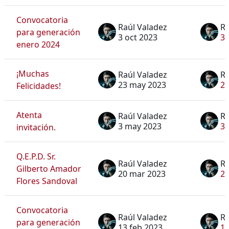
Convocatoria
Raúl Valadez
Ra
para generación
3 oct 2023
3 
enero 2024
¡Muchas
Raúl Valadez
Ra
23 may 2023
2
Felicidades!
Atenta
Raúl Valadez
Ra
3 may 2023
3 
invitación.
Q.E.P.D. Sr.
Raúl Valadez
Ra
Gilberto Amador
20 mar 2023
20
Flores Sandoval
Convocatoria
Raúl Valadez
Ra
para generación
13 feb 2023
13