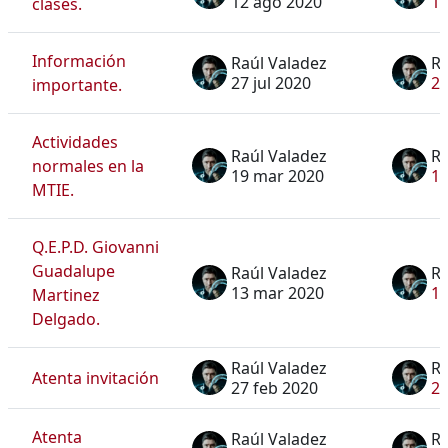
12 ago 2020
12
clases.
Información
Raúl Valadez
Ra
27 jul 2020
27
importante.
Actividades
Raúl Valadez
Ra
normales en la
19 mar 2020
19
MTIE.
Q.E.P.D. Giovanni
Guadalupe
Raúl Valadez
Ra
13 mar 2020
13
Martinez
Delgado.
Raúl Valadez
Ra
Atenta invitación
27 feb 2020
27
Atenta
Raúl Valadez
Ra