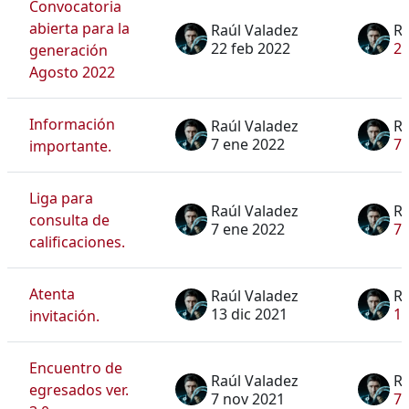
Convocatoria
abierta para la
Raúl Valadez
Ra
22 feb 2022
22
generación
Agosto 2022
Información
Raúl Valadez
Ra
7 ene 2022
7 
importante.
Liga para
Raúl Valadez
Ra
consulta de
7 ene 2022
7 
calificaciones.
Atenta
Raúl Valadez
Ra
13 dic 2021
13
invitación.
Encuentro de
Raúl Valadez
Ra
egresados ver.
7 nov 2021
7 