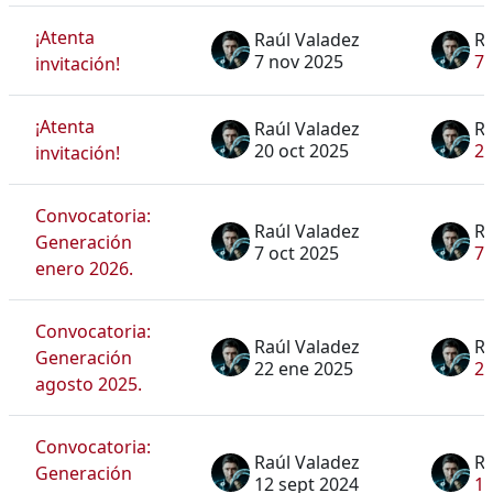
¡Atenta
Raúl Valadez
Ra
7 nov 2025
7 
invitación!
¡Atenta
Raúl Valadez
Ra
20 oct 2025
20
invitación!
Convocatoria:
Raúl Valadez
Ra
Generación
7 oct 2025
7 
enero 2026.
Convocatoria:
Raúl Valadez
Ra
Generación
22 ene 2025
22
agosto 2025.
Convocatoria:
Raúl Valadez
Ra
Generación
12 sept 2024
12