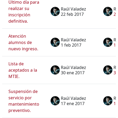
Último día para
realizar su
Raúl Valadez
Ra
22 feb 2017
22
inscripción
definitiva.
Atención
Raúl Valadez
Ra
alumnos de
1 feb 2017
1 
nuevo ingreso.
Lista de
Raúl Valadez
Ra
aceptados a la
30 ene 2017
30
MTIE.
Suspensión de
servicio por
Raúl Valadez
Ra
17 ene 2017
17
mantenimiento
preventivo.