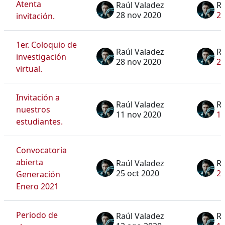
Atenta
Raúl Valadez
Ra
28 nov 2020
28
invitación.
1er. Coloquio de
Raúl Valadez
Ra
investigación
28 nov 2020
28
virtual.
Invitación a
Raúl Valadez
Ra
nuestros
11 nov 2020
11
estudiantes.
Convocatoria
abierta
Raúl Valadez
Ra
25 oct 2020
25
Generación
Enero 2021
Periodo de
Raúl Valadez
Ra