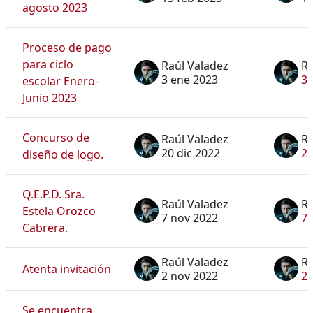
agosto 2023
Proceso de pago
para ciclo
Raúl Valadez
Ra
3 ene 2023
3 
escolar Enero-
Junio 2023
Concurso de
Raúl Valadez
Ra
20 dic 2022
20
diseño de logo.
Q.E.P.D. Sra.
Raúl Valadez
Ra
Estela Orozco
7 nov 2022
7 
Cabrera.
Raúl Valadez
Ra
Atenta invitación
2 nov 2022
2 
Se encuentra