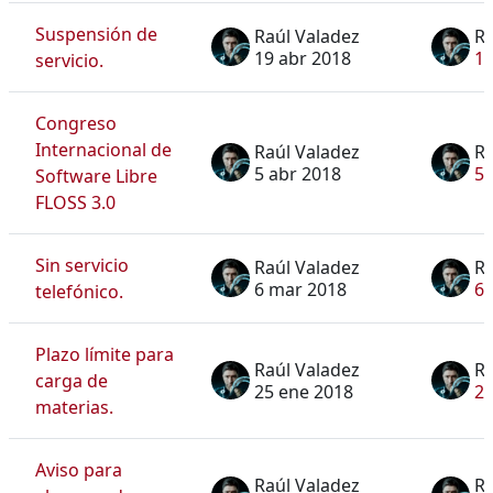
Suspensión de
Raúl Valadez
Ra
19 abr 2018
19
servicio.
Congreso
Internacional de
Raúl Valadez
Ra
5 abr 2018
5 
Software Libre
FLOSS 3.0
Sin servicio
Raúl Valadez
Ra
6 mar 2018
6 
telefónico.
Plazo límite para
Raúl Valadez
Ra
carga de
25 ene 2018
25
materias.
Aviso para
Raúl Valadez
Ra