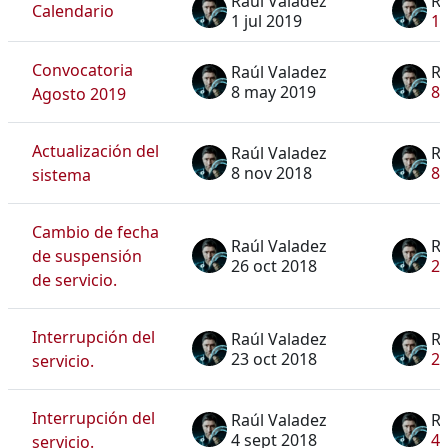
Raúl Valadez
Ra
Calendario
1 jul 2019
1 
Convocatoria
Raúl Valadez
Ra
8 may 2019
8 
Agosto 2019
Actualización del
Raúl Valadez
Ra
8 nov 2018
8 
sistema
Cambio de fecha
Raúl Valadez
Ra
de suspensión
26 oct 2018
26
de servicio.
Interrupción del
Raúl Valadez
Ra
23 oct 2018
23
servicio.
Interrupción del
Raúl Valadez
Ra
4 sept 2018
4 
servicio.