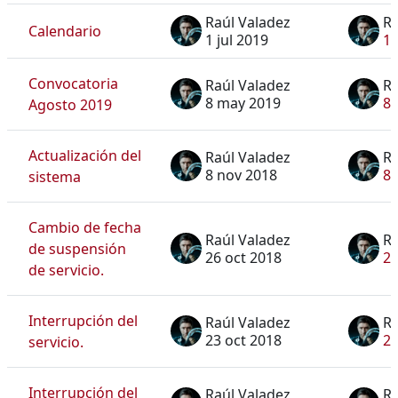
Raúl Valadez
Ra
Calendario
1 jul 2019
1 
Convocatoria
Raúl Valadez
Ra
8 may 2019
8 
Agosto 2019
Actualización del
Raúl Valadez
Ra
8 nov 2018
8 
sistema
Cambio de fecha
Raúl Valadez
Ra
de suspensión
26 oct 2018
26
de servicio.
Interrupción del
Raúl Valadez
Ra
23 oct 2018
23
servicio.
Interrupción del
Raúl Valadez
Ra