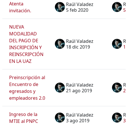
Atenta
Raúl Valadez
Ra
5 feb 2020
5 
invitación.
NUEVA
MODALIDAD
DEL PAGO DE
Raúl Valadez
Ra
18 dic 2019
18
INSCRIPCIÓN Y
REINSCRIPCIÓN
EN LA UAZ
Preinscripción al
Encuentro de
Raúl Valadez
Ra
21 ago 2019
21
egresados y
empleadores 2.0
Ingreso de la
Raúl Valadez
Ra
3 ago 2019
3 
MTIE al PNPC