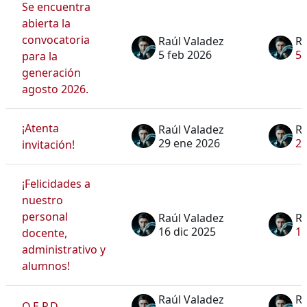
Se encuentra
abierta la
convocatoria
Raúl Valadez
Ra
5 feb 2026
5 
para la
generación
agosto 2026.
¡Atenta
Raúl Valadez
Ra
29 ene 2026
29
invitación!
¡Felicidades a
nuestro
personal
Raúl Valadez
Ra
16 dic 2025
16
docente,
administrativo y
alumnos!
Raúl Valadez
Ra
Q.E.P.D.