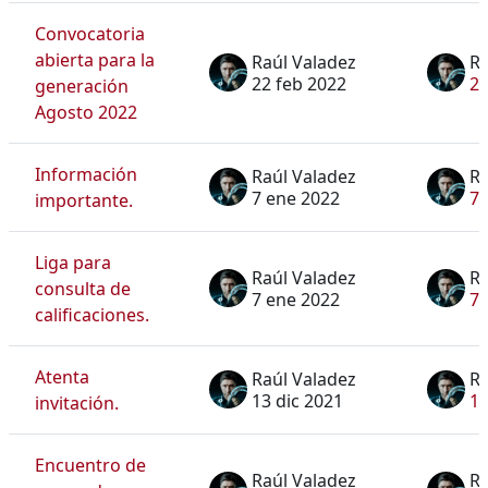
Convocatoria
abierta para la
Raúl Valadez
Ra
22 feb 2022
22
generación
Agosto 2022
Información
Raúl Valadez
Ra
7 ene 2022
7 
importante.
Liga para
Raúl Valadez
Ra
consulta de
7 ene 2022
7 
calificaciones.
Atenta
Raúl Valadez
Ra
13 dic 2021
13
invitación.
Encuentro de
Raúl Valadez
Ra