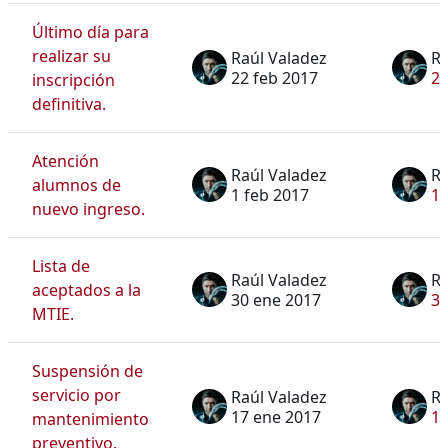
Último día para
realizar su
Raúl Valadez
Ra
22 feb 2017
22
inscripción
definitiva.
Atención
Raúl Valadez
Ra
alumnos de
1 feb 2017
1 
nuevo ingreso.
Lista de
Raúl Valadez
Ra
aceptados a la
30 ene 2017
30
MTIE.
Suspensión de
servicio por
Raúl Valadez
Ra
17 ene 2017
17
mantenimiento
preventivo.