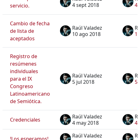
4 sept 2018
4 
servicio.
Cambio de fecha
Raúl Valadez
Ra
de lista de
10 ago 2018
10
aceptados
Registro de
resúmenes
individuales
Raúl Valadez
Ra
para el IX
5 jul 2018
5 
Congreso
Latinoamericano
de Semiótica.
Raúl Valadez
Ra
Credenciales
4 may 2018
4 
Raúl Valadez
Ra
!Los esperamos!