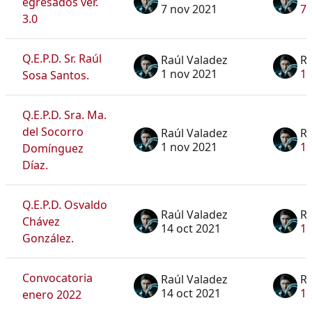
egresados ver.
7 nov 2021
7 
3.0
Q.E.P.D. Sr. Raúl
Raúl Valadez
Ra
1 nov 2021
1 
Sosa Santos.
Q.E.P.D. Sra. Ma.
del Socorro
Raúl Valadez
Ra
1 nov 2021
1 
Domínguez
Díaz.
Q.E.P.D. Osvaldo
Raúl Valadez
Ra
Chávez
14 oct 2021
14
González.
Convocatoria
Raúl Valadez
Ra
14 oct 2021
14
enero 2022