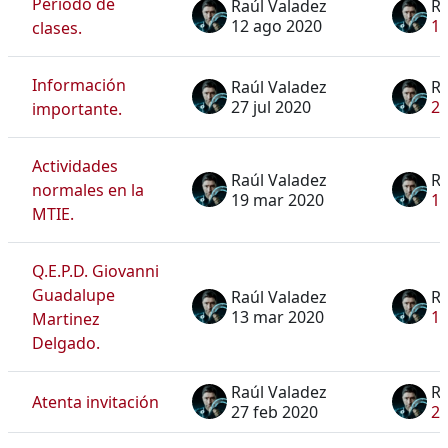
Periodo de
Raúl Valadez
Ra
12 ago 2020
12
clases.
Información
Raúl Valadez
Ra
27 jul 2020
27
importante.
Actividades
Raúl Valadez
Ra
normales en la
19 mar 2020
19
MTIE.
Q.E.P.D. Giovanni
Guadalupe
Raúl Valadez
Ra
13 mar 2020
13
Martinez
Delgado.
Raúl Valadez
Ra
Atenta invitación
27 feb 2020
27