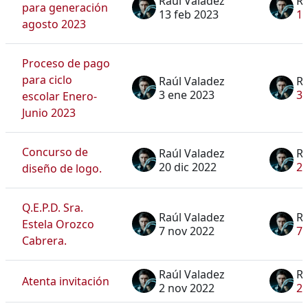
Raúl Valadez
Ra
para generación
13 feb 2023
13
agosto 2023
Proceso de pago
para ciclo
Raúl Valadez
Ra
3 ene 2023
3 
escolar Enero-
Junio 2023
Concurso de
Raúl Valadez
Ra
20 dic 2022
20
diseño de logo.
Q.E.P.D. Sra.
Raúl Valadez
Ra
Estela Orozco
7 nov 2022
7 
Cabrera.
Raúl Valadez
Ra
Atenta invitación
2 nov 2022
2 