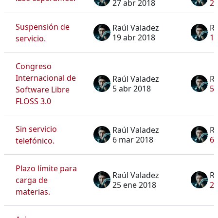
27 abr 2018
27
Suspensión de
Raúl Valadez
Ra
19 abr 2018
19
servicio.
Congreso
Internacional de
Raúl Valadez
Ra
5 abr 2018
5 
Software Libre
FLOSS 3.0
Sin servicio
Raúl Valadez
Ra
6 mar 2018
6 
telefónico.
Plazo límite para
Raúl Valadez
Ra
carga de
25 ene 2018
25
materias.