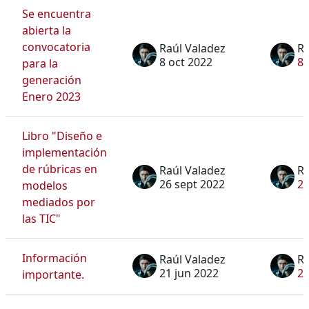
Se encuentra
abierta la
convocatoria
Raúl Valadez
Ra
8 oct 2022
8 
para la
generación
Enero 2023
Libro "Diseño e
implementación
de rúbricas en
Raúl Valadez
Ra
26 sept 2022
26
modelos
mediados por
las TIC"
Información
Raúl Valadez
Ra
21 jun 2022
21
importante.