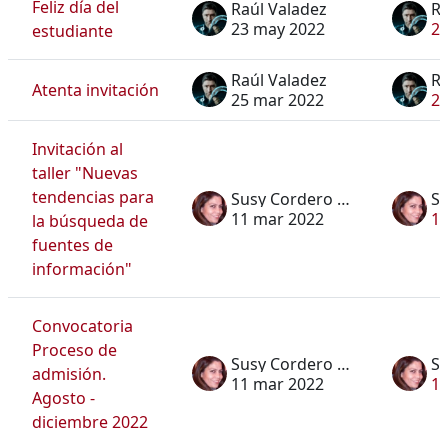
Feliz día del
Raúl Valadez
Ra
23 may 2022
2
estudiante
Raúl Valadez
Ra
Atenta invitación
25 mar 2022
25
Invitación al
taller "Nuevas
tendencias para
Susy Cordero Dávila
11 mar 2022
11
la búsqueda de
fuentes de
información"
Convocatoria
Proceso de
Susy Cordero Dávila
admisión.
11 mar 2022
11
Agosto -
diciembre 2022