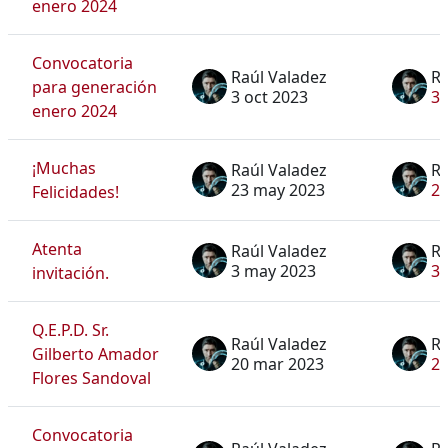
enero 2024
Convocatoria
Raúl Valadez
Ra
para generación
3 oct 2023
3 
enero 2024
¡Muchas
Raúl Valadez
Ra
23 may 2023
2
Felicidades!
Atenta
Raúl Valadez
Ra
3 may 2023
3 
invitación.
Q.E.P.D. Sr.
Raúl Valadez
Ra
Gilberto Amador
20 mar 2023
20
Flores Sandoval
Convocatoria