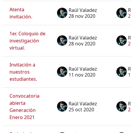
Atenta
Raúl Valadez
Ra
28 nov 2020
28
invitación.
1er. Coloquio de
Raúl Valadez
Ra
investigación
28 nov 2020
28
virtual.
Invitación a
Raúl Valadez
Ra
nuestros
11 nov 2020
11
estudiantes.
Convocatoria
abierta
Raúl Valadez
Ra
25 oct 2020
25
Generación
Enero 2021