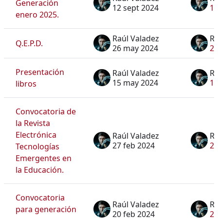
Generación
12 sept 2024
12
enero 2025.
Raúl Valadez
Ra
Q.E.P.D.
26 may 2024
2
Presentación
Raúl Valadez
Ra
15 may 2024
1
libros
Convocatoria de
la Revista
Electrónica
Raúl Valadez
Ra
27 feb 2024
27
Tecnologías
Emergentes en
la Educación.
Convocatoria
Raúl Valadez
Ra
para generación
20 feb 2024
20