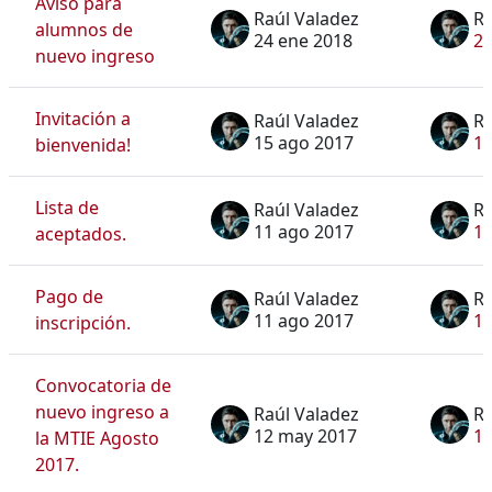
Aviso para
Raúl Valadez
Ra
alumnos de
24 ene 2018
24
nuevo ingreso
Invitación a
Raúl Valadez
Ra
15 ago 2017
15
bienvenida!
Lista de
Raúl Valadez
Ra
11 ago 2017
11
aceptados.
Pago de
Raúl Valadez
Ra
11 ago 2017
11
inscripción.
Convocatoria de
nuevo ingreso a
Raúl Valadez
Ra
12 may 2017
1
la MTIE Agosto
2017.