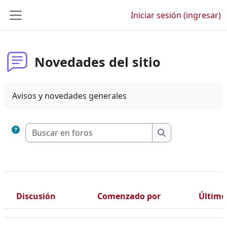
Saltar al contenido principal
Iniciar sesión (ingresar)
Pánel lateral
Novedades del sitio
Avisos y novedades generales
Buscar en foros
Buscar en foros
Discusión
Comenzado por
Último
Estatus
Lista de discusiones. Mostrando 74 de 74 discusiones