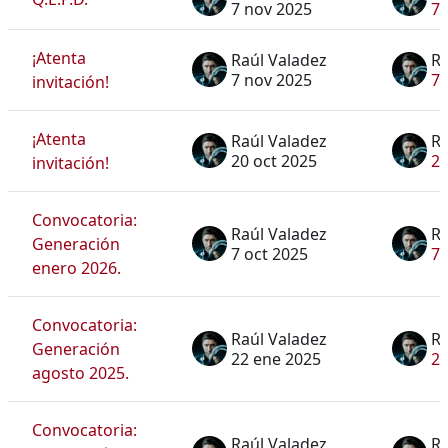
7 nov 2025
7 
¡Atenta
Raúl Valadez
Ra
7 nov 2025
7 
invitación!
¡Atenta
Raúl Valadez
Ra
20 oct 2025
20
invitación!
Convocatoria:
Raúl Valadez
Ra
Generación
7 oct 2025
7 
enero 2026.
Convocatoria:
Raúl Valadez
Ra
Generación
22 ene 2025
22
agosto 2025.
Convocatoria:
Raúl Valadez
Ra