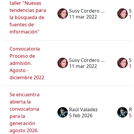
taller "Nuevas
tendencias para
Susy Cordero Dávila
11 mar 2022
11
la búsqueda de
fuentes de
información"
Convocatoria
Proceso de
Susy Cordero Dávila
admisión.
11 mar 2022
11
Agosto -
diciembre 2022
Se encuentra
abierta la
convocatoria
Raúl Valadez
Ra
5 feb 2026
5 
para la
generación
agosto 2026.