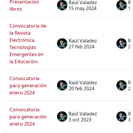
Presentación
Raúl Valadez
Ra
15 may 2024
1
libros
Convocatoria de
la Revista
Electrónica
Raúl Valadez
Ra
27 feb 2024
27
Tecnologías
Emergentes en
la Educación.
Convocatoria
Raúl Valadez
Ra
para generación
20 feb 2024
20
enero 2024
Convocatoria
Raúl Valadez
Ra
para generación
3 oct 2023
3 
enero 2024