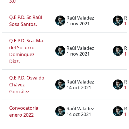
3.0
Q.E.P.D. Sr. Raúl
Raúl Valadez
Ra
1 nov 2021
1 
Sosa Santos.
Q.E.P.D. Sra. Ma.
del Socorro
Raúl Valadez
Ra
1 nov 2021
1 
Domínguez
Díaz.
Q.E.P.D. Osvaldo
Raúl Valadez
Ra
Chávez
14 oct 2021
14
González.
Convocatoria
Raúl Valadez
Ra
14 oct 2021
14
enero 2022