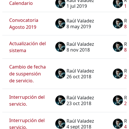
Raúl Valadez
Ra
Calendario
1 jul 2019
1 
Convocatoria
Raúl Valadez
Ra
8 may 2019
8 
Agosto 2019
Actualización del
Raúl Valadez
Ra
8 nov 2018
8 
sistema
Cambio de fecha
Raúl Valadez
Ra
de suspensión
26 oct 2018
26
de servicio.
Interrupción del
Raúl Valadez
Ra
23 oct 2018
23
servicio.
Interrupción del
Raúl Valadez
Ra
4 sept 2018
4 
servicio.