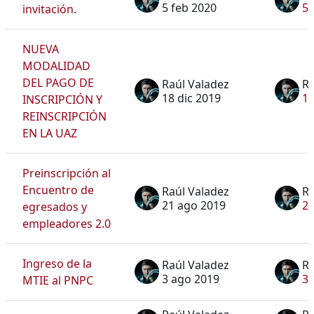
5 feb 2020
5 
invitación.
NUEVA
MODALIDAD
DEL PAGO DE
Raúl Valadez
Ra
18 dic 2019
18
INSCRIPCIÓN Y
REINSCRIPCIÓN
EN LA UAZ
Preinscripción al
Encuentro de
Raúl Valadez
Ra
21 ago 2019
21
egresados y
empleadores 2.0
Ingreso de la
Raúl Valadez
Ra
3 ago 2019
3 
MTIE al PNPC