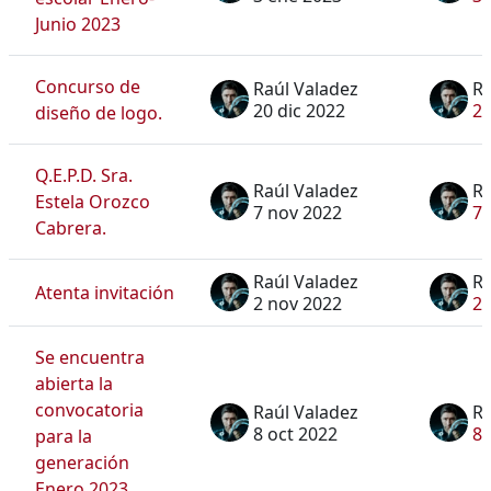
Junio 2023
Concurso de
Raúl Valadez
Ra
20 dic 2022
20
diseño de logo.
Q.E.P.D. Sra.
Raúl Valadez
Ra
Estela Orozco
7 nov 2022
7 
Cabrera.
Raúl Valadez
Ra
Atenta invitación
2 nov 2022
2 
Se encuentra
abierta la
convocatoria
Raúl Valadez
Ra
8 oct 2022
8 
para la
generación
Enero 2023