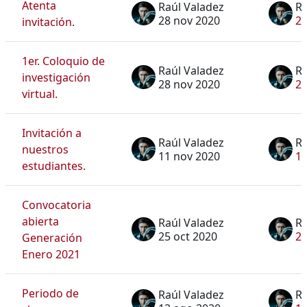
Atenta
Raúl Valadez
Ra
28 nov 2020
28
invitación.
1er. Coloquio de
Raúl Valadez
Ra
investigación
28 nov 2020
28
virtual.
Invitación a
Raúl Valadez
Ra
nuestros
11 nov 2020
11
estudiantes.
Convocatoria
abierta
Raúl Valadez
Ra
25 oct 2020
25
Generación
Enero 2021
Periodo de
Raúl Valadez
Ra