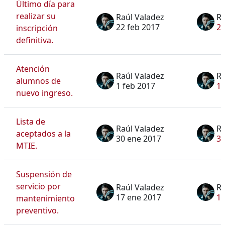
Último día para
realizar su
Raúl Valadez
Ra
22 feb 2017
22
inscripción
definitiva.
Atención
Raúl Valadez
Ra
alumnos de
1 feb 2017
1 
nuevo ingreso.
Lista de
Raúl Valadez
Ra
aceptados a la
30 ene 2017
30
MTIE.
Suspensión de
servicio por
Raúl Valadez
Ra
17 ene 2017
17
mantenimiento
preventivo.