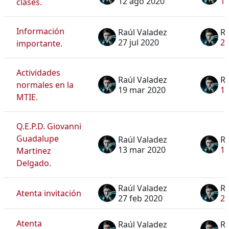
12 ago 2020
12
clases.
Información
Raúl Valadez
Ra
27 jul 2020
27
importante.
Actividades
Raúl Valadez
Ra
normales en la
19 mar 2020
19
MTIE.
Q.E.P.D. Giovanni
Guadalupe
Raúl Valadez
Ra
13 mar 2020
13
Martinez
Delgado.
Raúl Valadez
Ra
Atenta invitación
27 feb 2020
27
Atenta
Raúl Valadez
Ra