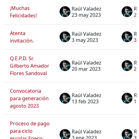
¡Muchas
Raúl Valadez
Ra
23 may 2023
2
Felicidades!
Atenta
Raúl Valadez
Ra
3 may 2023
3 
invitación.
Q.E.P.D. Sr.
Raúl Valadez
Ra
Gilberto Amador
20 mar 2023
20
Flores Sandoval
Convocatoria
Raúl Valadez
Ra
para generación
13 feb 2023
13
agosto 2023
Proceso de pago
para ciclo
Raúl Valadez
Ra
3 ene 2023
3 
escolar Enero-