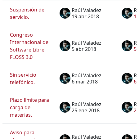
Suspensión de
Raúl Valadez
Ra
19 abr 2018
19
servicio.
Congreso
Internacional de
Raúl Valadez
Ra
5 abr 2018
5 
Software Libre
FLOSS 3.0
Sin servicio
Raúl Valadez
Ra
6 mar 2018
6 
telefónico.
Plazo límite para
Raúl Valadez
Ra
carga de
25 ene 2018
25
materias.
Aviso para
Raúl Valadez
Ra