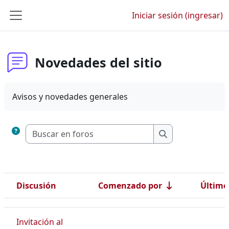
Saltar al contenido principal
Iniciar sesión (ingresar)
Pánel lateral
Novedades del sitio
Avisos y novedades generales
Buscar en foros
Buscar en foros
Discusión
Comenzado por
Último
Estatus
Lista de discusiones. Mostrando 74 de 74 discusiones
Invitación al