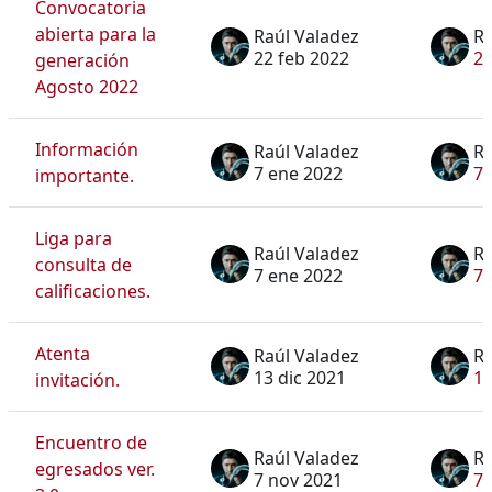
Convocatoria
abierta para la
Raúl Valadez
Ra
22 feb 2022
22
generación
Agosto 2022
Información
Raúl Valadez
Ra
7 ene 2022
7 
importante.
Liga para
Raúl Valadez
Ra
consulta de
7 ene 2022
7 
calificaciones.
Atenta
Raúl Valadez
Ra
13 dic 2021
13
invitación.
Encuentro de
Raúl Valadez
Ra
egresados ver.
7 nov 2021
7 