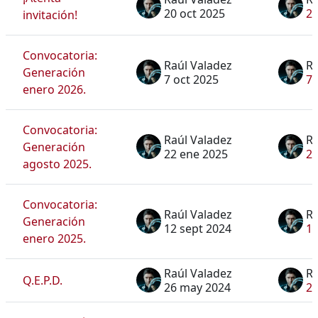
20 oct 2025
20
invitación!
Convocatoria:
Raúl Valadez
Ra
Generación
7 oct 2025
7 
enero 2026.
Convocatoria:
Raúl Valadez
Ra
Generación
22 ene 2025
22
agosto 2025.
Convocatoria:
Raúl Valadez
Ra
Generación
12 sept 2024
12
enero 2025.
Raúl Valadez
Ra
Q.E.P.D.
26 may 2024
2