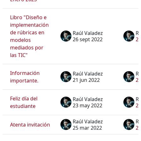
Libro "Diseño e
implementación
de rúbricas en
Raúl Valadez
Ra
26 sept 2022
26
modelos
mediados por
las TIC"
Información
Raúl Valadez
Ra
21 jun 2022
21
importante.
Feliz día del
Raúl Valadez
Ra
23 may 2022
2
estudiante
Raúl Valadez
Ra
Atenta invitación
25 mar 2022
25