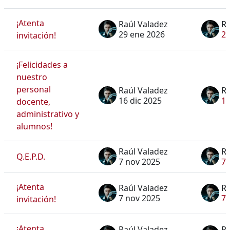
¡Atenta
Raúl Valadez
Ra
29 ene 2026
29
invitación!
¡Felicidades a
nuestro
personal
Raúl Valadez
Ra
16 dic 2025
16
docente,
administrativo y
alumnos!
Raúl Valadez
Ra
Q.E.P.D.
7 nov 2025
7 
¡Atenta
Raúl Valadez
Ra
7 nov 2025
7 
invitación!
¡Atenta
Raúl Valadez
Ra