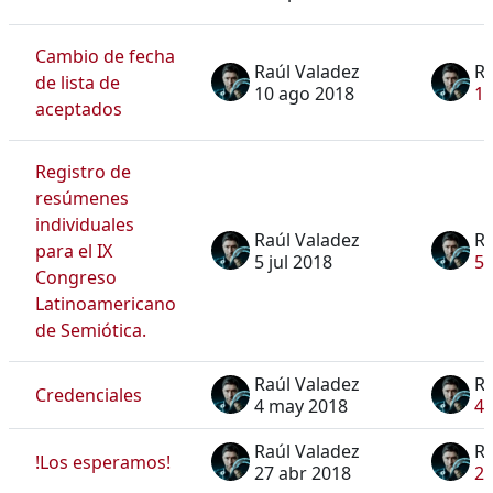
Cambio de fecha
Raúl Valadez
Ra
de lista de
10 ago 2018
10
aceptados
Registro de
resúmenes
individuales
Raúl Valadez
Ra
para el IX
5 jul 2018
5 
Congreso
Latinoamericano
de Semiótica.
Raúl Valadez
Ra
Credenciales
4 may 2018
4 
Raúl Valadez
Ra
!Los esperamos!
27 abr 2018
27