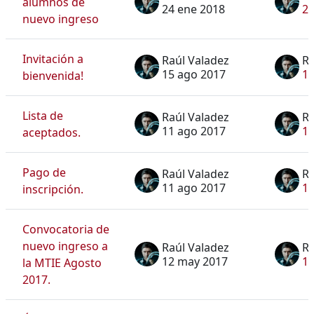
alumnos de
24 ene 2018
24
nuevo ingreso
Invitación a
Raúl Valadez
Ra
15 ago 2017
15
bienvenida!
Lista de
Raúl Valadez
Ra
11 ago 2017
11
aceptados.
Pago de
Raúl Valadez
Ra
11 ago 2017
11
inscripción.
Convocatoria de
nuevo ingreso a
Raúl Valadez
Ra
12 may 2017
1
la MTIE Agosto
2017.